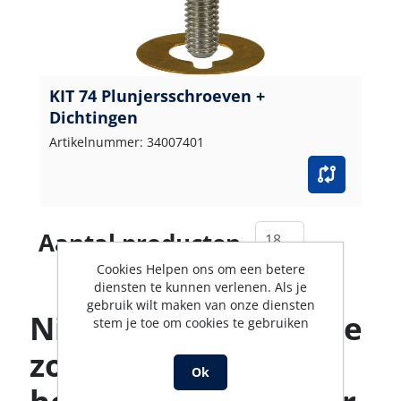
KIT 74 Plunjersschroeven +
Dichtingen
Artikelnummer: 34007401
Aantal producten
Cookies Helpen ons om een betere
diensten te kunnen verlenen. Als je
gebruik wilt maken van onze diensten
Niet gevonden wat je
stem je toe om cookies te gebruiken
zoekt? Ons team
Ok