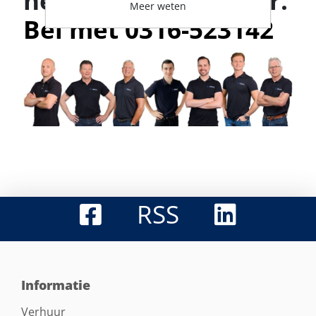
helpt je graag verder.
Meer weten
Bel met 0316-523142
RSS
Informatie
Verhuur