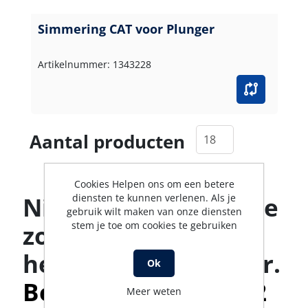
Simmering CAT voor Plunger
Artikelnummer: 1343228
Aantal producten
Cookies Helpen ons om een betere
diensten te kunnen verlenen. Als je
Niet gevonden wat je
gebruik wilt maken van onze diensten
stem je toe om cookies te gebruiken
zoekt? Ons team
helpt je graag verder.
Ok
Bel met 0316-523142
Meer weten