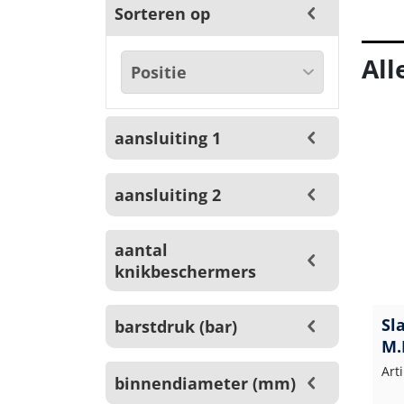
Sorteren op
All
aansluiting 1
aansluiting 2
aantal
knikbeschermers
Sl
barstdruk (bar)
M.
Art
binnendiameter (mm)