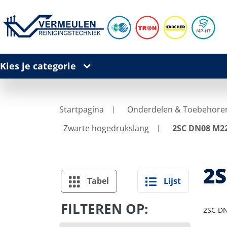
Kies je categorie
Startpagina
Onderdelen & Toebehore
Zwarte hogedrukslang
2SC DN08 M22
2S
Tabel
Lijst
FILTEREN OP:
2SC DN