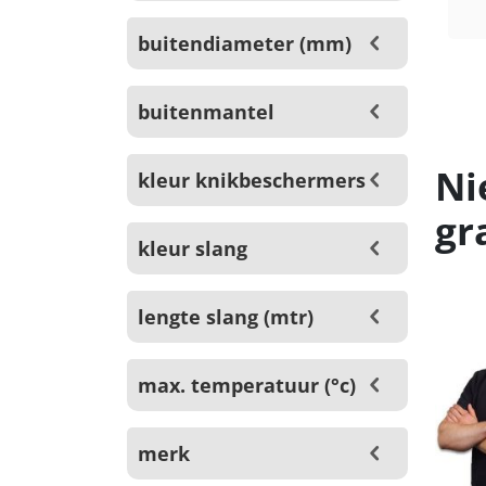
buitendiameter (mm)
buitenmantel
Ni
kleur knikbeschermers
gr
kleur slang
lengte slang (mtr)
max. temperatuur (°c)
merk