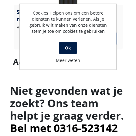
Slang 2SC-08 ZW 25 M.insteekn.11
Cookies Helpen ons om een betere
mm : DK
diensten te kunnen verlenen. Als je
gebruik wilt maken van onze diensten
Artikelnummer: 345111425
stem je toe om cookies te gebruiken
Ok
Aantal producten
Meer weten
Niet gevonden wat je
zoekt? Ons team
helpt je graag verder.
Bel met 0316-523142