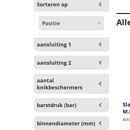
Sorteren op
All
aansluiting 1
aansluiting 2
aantal
knikbeschermers
Sl
barstdruk (bar)
M.
Art
binnendiameter (mm)