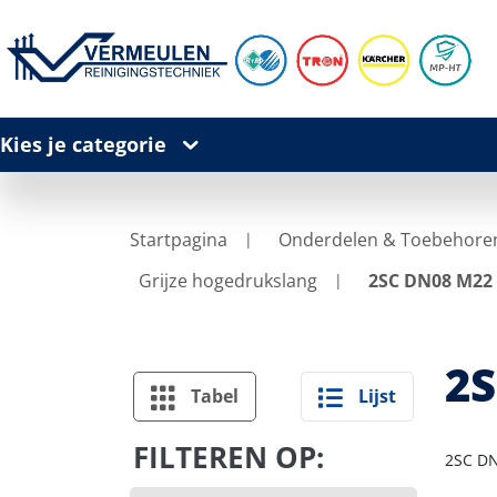
Kies je categorie
Startpagina
Onderdelen & Toebehore
Grijze hogedrukslang
2SC DN08 M22 
2S
Tabel
Lijst
FILTEREN OP:
2SC DN