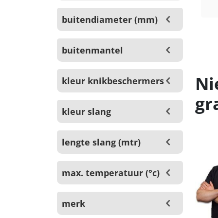
buitendiameter (mm)
buitenmantel
Ni
kleur knikbeschermers
gr
kleur slang
lengte slang (mtr)
max. temperatuur (°c)
merk