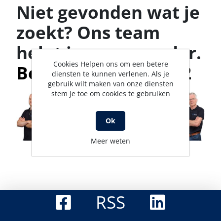
Niet gevonden wat je
zoekt? Ons team
helpt je graag verder.
Cookies Helpen ons om een betere
Bel met 0316-523142
diensten te kunnen verlenen. Als je
gebruik wilt maken van onze diensten
stem je toe om cookies te gebruiken
Ok
Meer weten
RSS