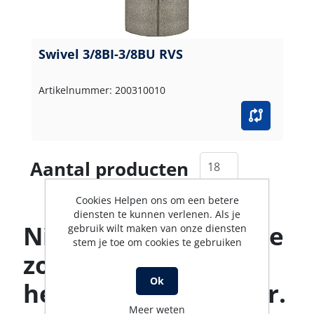
Swivel 3/8BI-3/8BU RVS
Artikelnummer: 200310010
Aantal producten
Cookies Helpen ons om een betere
diensten te kunnen verlenen. Als je
Niet gevonden wat je
gebruik wilt maken van onze diensten
stem je toe om cookies te gebruiken
zoekt? Ons team
Ok
helpt je graag verder.
Meer weten