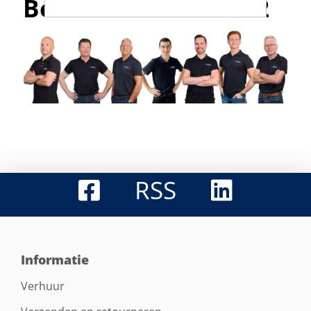
Bel met 0316-523142
RSS
Informatie
Verhuur