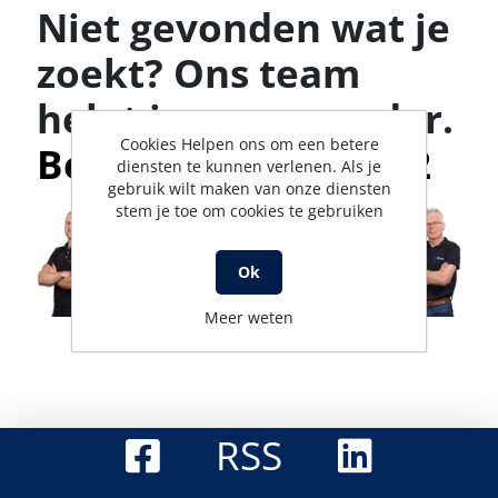
Niet gevonden wat je
zoekt? Ons team
helpt je graag verder.
Cookies Helpen ons om een betere
Bel met 0316-523142
diensten te kunnen verlenen. Als je
gebruik wilt maken van onze diensten
stem je toe om cookies te gebruiken
Ok
Meer weten
RSS