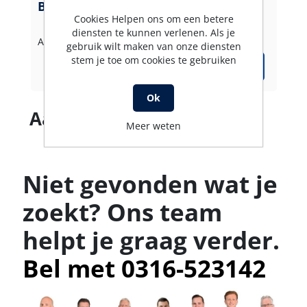
Borstel-wandhouder RVS
Cookies Helpen ons om een betere
diensten te kunnen verlenen. Als je
Artikelnummer: 10829030
gebruik wilt maken van onze diensten
stem je toe om cookies te gebruiken
Ok
Aantal producten
Meer weten
Niet gevonden wat je
zoekt? Ons team
helpt je graag verder.
Bel met 0316-523142