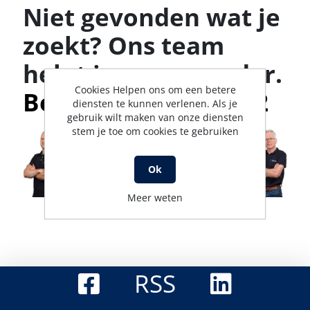
Niet gevonden wat je
zoekt? Ons team
helpt je graag verder.
Cookies Helpen ons om een betere
Bel met 0316-523142
diensten te kunnen verlenen. Als je
gebruik wilt maken van onze diensten
stem je toe om cookies te gebruiken
Ok
Meer weten
RSS