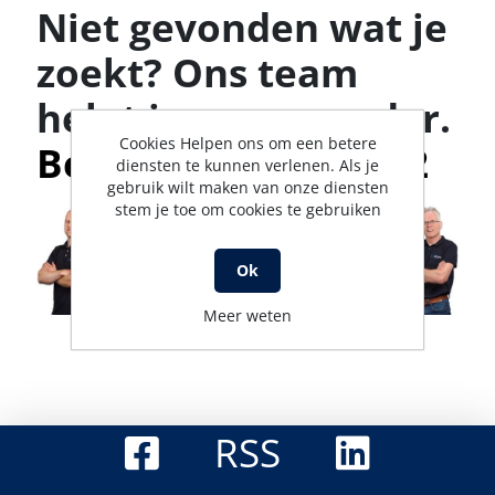
Niet gevonden wat je
zoekt? Ons team
helpt je graag verder.
Cookies Helpen ons om een betere
Bel met 0316-523142
diensten te kunnen verlenen. Als je
gebruik wilt maken van onze diensten
stem je toe om cookies te gebruiken
Ok
Meer weten
RSS