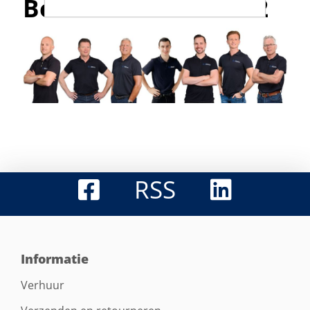
Bel met 0316-523142
RSS
Informatie
Verhuur