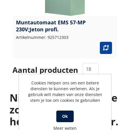
Muntautomaat EMS 57-MP
230V;Jeton profi.
Artikelnummer: 925712303
Aantal producten
Cookies Helpen ons om een betere
diensten te kunnen verlenen. Als je
Niet gevonden wat je
gebruik wilt maken van onze diensten
stem je toe om cookies te gebruiken
zoekt? Ons team
Ok
helpt je graag verder.
Meer weten