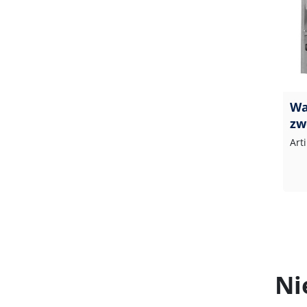
Wa
zw
Art
Ni