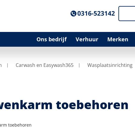
Ons bedrijf
Verhuur
Merken
n
Carwash en Easywash365
Wasplaatsinrichting
wenkarm toebehoren
arm toebehoren