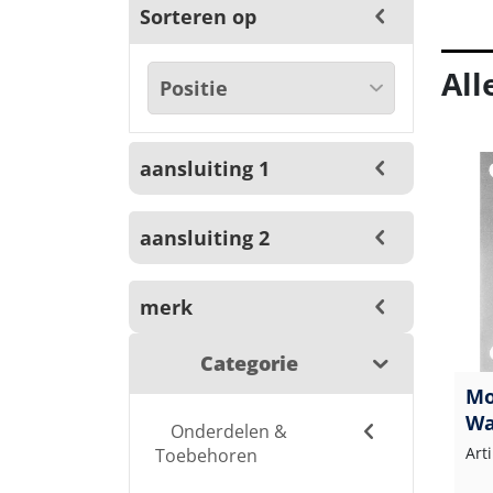
Sorteren op
All
aansluiting 1
aansluiting 2
merk
Categorie
Mo
Wa
Onderdelen &
ea
Art
Toebehoren