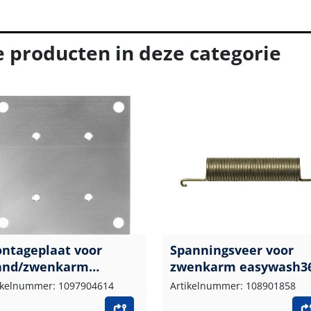
e producten in deze categorie
ntageplaat voor
Spanningsveer voor
nd/zwenkarm
zwenkarm easywash3
sywash
ikelnummer: 1097904614
Artikelnummer: 108901858