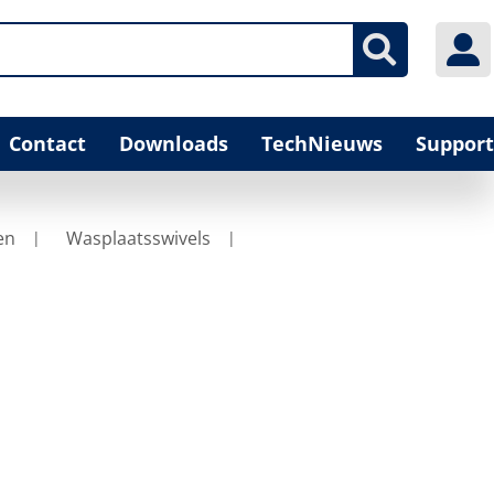
Contact
Downloads
TechNieuws
Support
en
Wasplaatsswivels