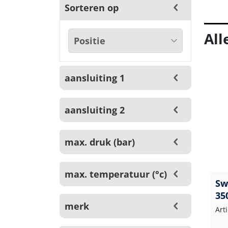
Sorteren op
All
aansluiting 1
aansluiting 2
max. druk (bar)
max. temperatuur (°c)
Sw
35
merk
Art