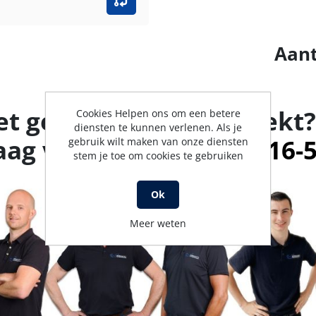
Aant
et gevonden wat je zoekt?
Cookies Helpen ons om een betere
diensten te kunnen verlenen. Als je
aag verder.
Bel met 0316-
gebruik wilt maken van onze diensten
stem je toe om cookies te gebruiken
Ok
Meer weten