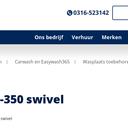
Ons bedrijf
Verhuur
Merken
n
Carwash en Easywash365
Wasplaats toebehor
-350 swivel
 swivel