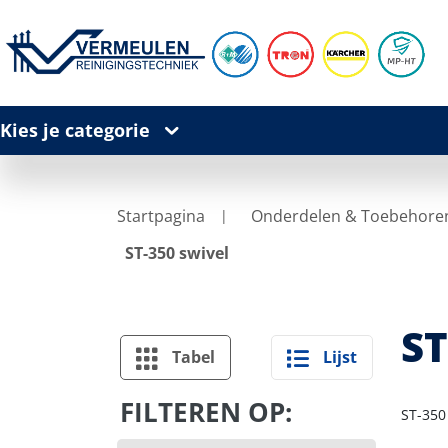
Kies je categorie
Startpagina
Onderdelen & Toebehore
ST-350 swivel
ST
Tabel
Lijst
FILTEREN OP:
ST-350