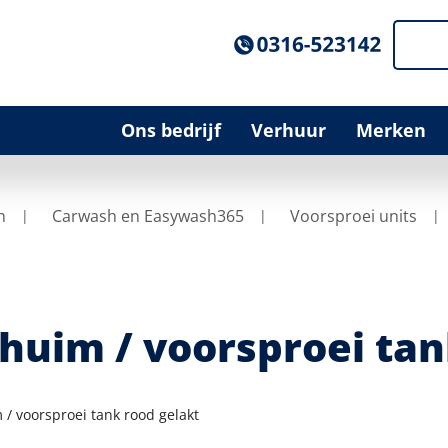
Ons bedrijf
Verhuur
Merken
n
Carwash en Easywash365
Voorsproei units
huim / voorsproei tan
 / voorsproei tank rood gelakt