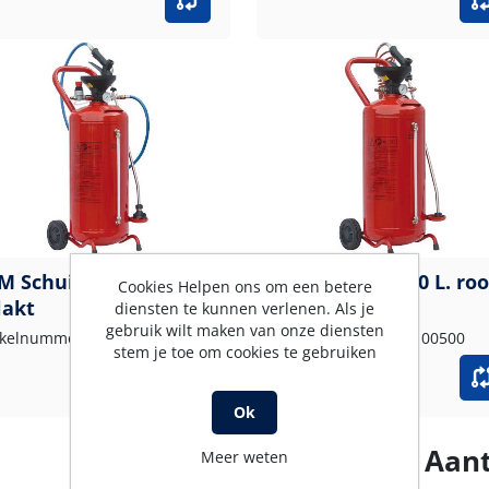
M Schuimer 50 L. rood
R+M Sprayer 100 L. ro
Cookies Helpen ons om een betere
lakt
gelakt
diensten te kunnen verlenen. Als je
gebruik wilt maken van onze diensten
ikelnummer: 106050550
Artikelnummer: 106100500
stem je toe om cookies te gebruiken
Ok
Aant
Meer weten