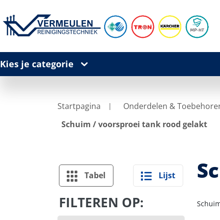
Kies je categorie
Startpagina
Onderdelen & Toebehore
Schuim / voorsproei tank rood gelakt
Sc
Tabel
Lijst
FILTEREN OP:
Schuim