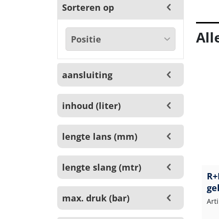
Sorteren op
All
aansluiting
inhoud (liter)
lengte lans (mm)
lengte slang (mtr)
R+
ge
max. druk (bar)
Art