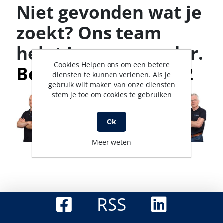
Niet gevonden wat je
zoekt? Ons team
helpt je graag verder.
Cookies Helpen ons om een betere
Bel met 0316-523142
diensten te kunnen verlenen. Als je
gebruik wilt maken van onze diensten
stem je toe om cookies te gebruiken
Ok
Meer weten
RSS