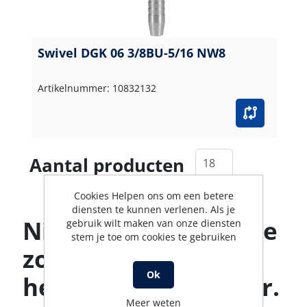
Swivel DGK 06 3/8BU-5/16 NW8
Artikelnummer: 10832132
Aantal producten
Cookies Helpen ons om een betere
diensten te kunnen verlenen. Als je
Niet gevonden wat je
gebruik wilt maken van onze diensten
stem je toe om cookies te gebruiken
zoekt? Ons team
Ok
helpt je graag verder.
Meer weten