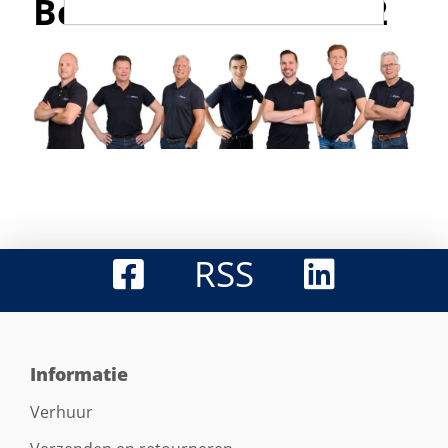
Bel met 0316-523142
RSS
Informatie
Verhuur