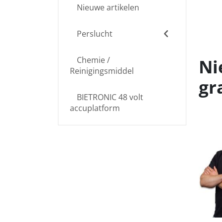
Nieuwe artikelen
Perslucht
Chemie /
Ni
Reinigingsmiddel
gr
BIETRONIC 48 volt
accuplatform