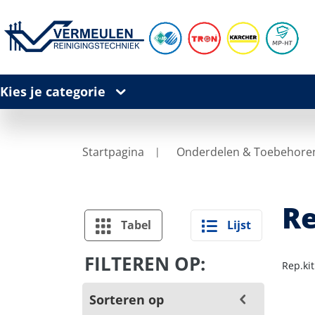
Kies je categorie
Startpagina
Onderdelen & Toebehore
Re
Tabel
Lijst
FILTEREN OP:
Rep.kit
Sorteren op