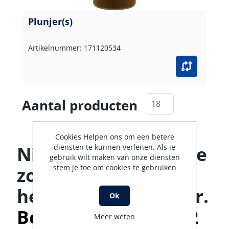
Plunjer(s)
Artikelnummer: 171120534
Aantal producten
Cookies Helpen ons om een betere
diensten te kunnen verlenen. Als je
Niet gevonden wat je
gebruik wilt maken van onze diensten
stem je toe om cookies te gebruiken
zoekt? Ons team
helpt je graag verder.
Ok
Bel met 0316-523142
Meer weten