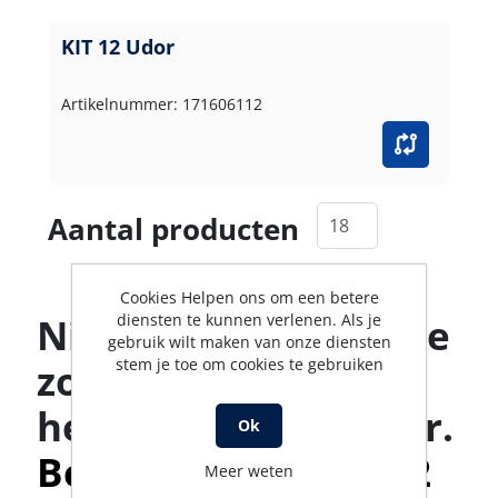
KIT 12 Udor
Artikelnummer: 171606112
Aantal producten
Cookies Helpen ons om een betere
diensten te kunnen verlenen. Als je
Niet gevonden wat je
gebruik wilt maken van onze diensten
stem je toe om cookies te gebruiken
zoekt? Ons team
helpt je graag verder.
Ok
Bel met 0316-523142
Meer weten