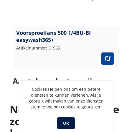
Voorsproeilans 500 1/4BU-BI
easywash365+
Artikelnummer: 51565
Aantal producten
Cookies Helpen ons om een betere
diensten te kunnen verlenen. Als je
gebruik wilt maken van onze diensten
Niet gevonden wat je
stem je toe om cookies te gebruiken
zoekt? Ons team
Ok