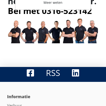
helpt je graag verder.
Meer weten
Bel met 0316-523142
RSS
Informatie
Verhuur