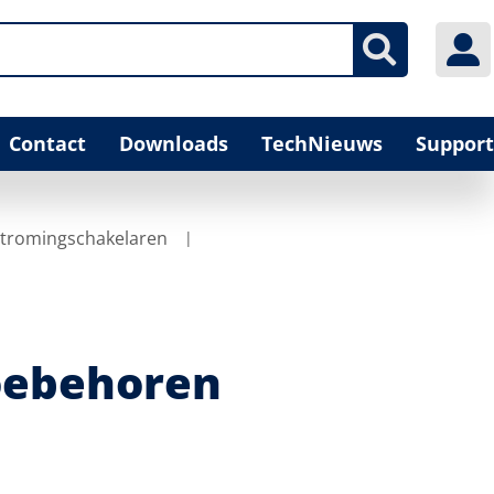
Contact
Downloads
TechNieuws
Support
tromingschakelaren
oebehoren