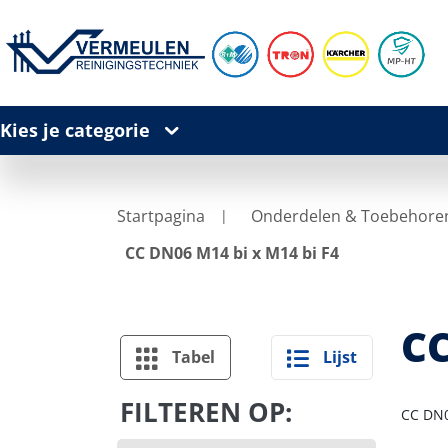
Kies je categorie
Startpagina
Onderdelen & Toebehore
CC DN06 M14 bi x M14 bi F4
CC
Tabel
Lijst
FILTEREN OP:
CC DN0