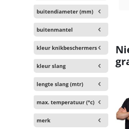
buitendiameter (mm)
buitenmantel
Ni
kleur knikbeschermers
gr
kleur slang
lengte slang (mtr)
max. temperatuur (°c)
merk