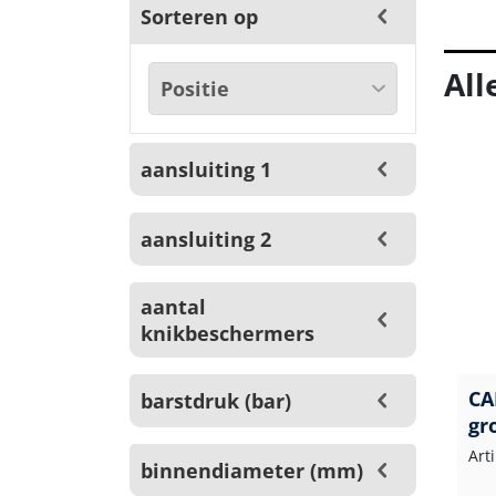
Sorteren op
All
aansluiting 1
aansluiting 2
aantal
knikbeschermers
CA
barstdruk (bar)
gr
Art
binnendiameter (mm)