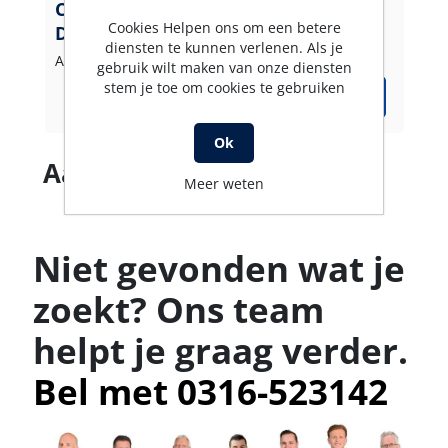
CARWASH COMFORT groen 6 x 4,7 M.
Cookies Helpen ons om een betere
DKOL 18
diensten te kunnen verlenen. Als je
Artikelnummer: 4650763047
gebruik wilt maken van onze diensten
stem je toe om cookies te gebruiken
Ok
Aantal producten
Meer weten
Niet gevonden wat je
zoekt? Ons team
helpt je graag verder.
Bel met 0316-523142