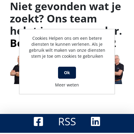
Niet gevonden wat je
zoekt? Ons team
helpt je graag verder.
Cookies Helpen ons om een betere
Bel met 0316-523142
diensten te kunnen verlenen. Als je
gebruik wilt maken van onze diensten
stem je toe om cookies te gebruiken
Ok
Meer weten
RSS