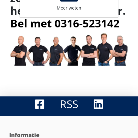
helpt je graag verder.
Meer weten
Bel met 0316-523142
RSS
Informatie