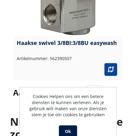
Haakse swivel 3/8BI:3/8BU easywash
Artikelnummer: 562390507
Aantal producten
Cookies Helpen ons om een betere
diensten te kunnen verlenen. Als je
gebruik wilt maken van onze diensten
stem je toe om cookies te gebruiken
Niet gevonden wat je
zoekt? Ons team
Ok