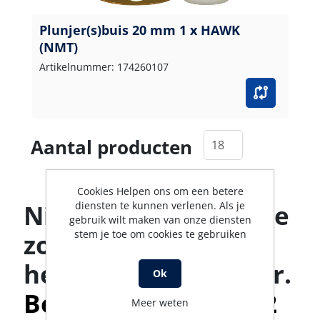
Plunjer(s)buis 20 mm 1 x HAWK
(NMT)
Artikelnummer: 174260107
Aantal producten
Cookies Helpen ons om een betere
diensten te kunnen verlenen. Als je
Niet gevonden wat je
gebruik wilt maken van onze diensten
stem je toe om cookies te gebruiken
zoekt? Ons team
helpt je graag verder.
Ok
Bel met 0316-523142
Meer weten