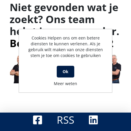
Niet gevonden wat je
zoekt? Ons team
helpt je graag verder.
Cookies Helpen ons om een betere
Bel met 0316-523142
diensten te kunnen verlenen. Als je
gebruik wilt maken van onze diensten
stem je toe om cookies te gebruiken
Ok
Meer weten
RSS