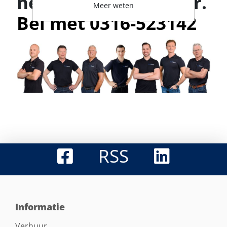
helpt je graag verder.
Meer weten
Bel met 0316-523142
RSS
Informatie
Verhuur