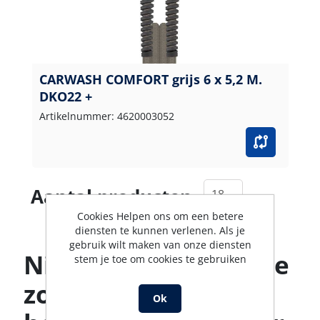
CARWASH COMFORT grijs 6 x 5,2 M.
DKO22 +
Artikelnummer: 4620003052
Aantal producten
Cookies Helpen ons om een betere
diensten te kunnen verlenen. Als je
gebruik wilt maken van onze diensten
Niet gevonden wat je
stem je toe om cookies te gebruiken
zoekt? Ons team
Ok