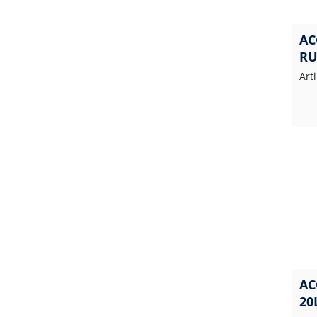
AC
RU
N
Art
AC
20