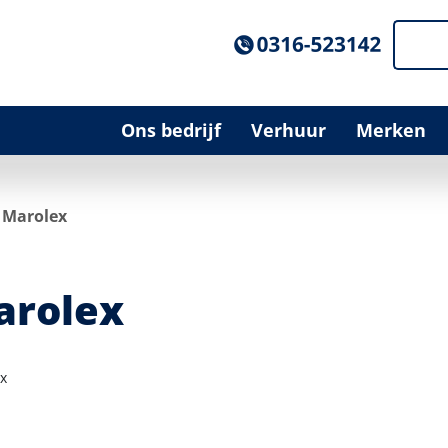
Ons bedrijf
Verhuur
Merken
Marolex
arolex
x