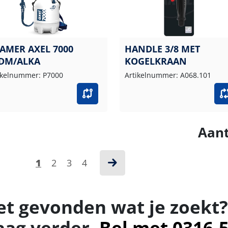
AMER AXEL 7000
HANDLE 3/8 MET
DM/ALKA
KOGELKRAAN
ikelnummer: P7000
Artikelnummer: A068.101
Aant
1
2
3
4
et gevonden wat je zoekt?
aag verder.
Bel met 0316-