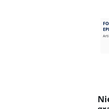
FO
EP
Art
Ni
gr