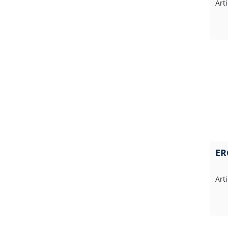
Art
ER
Art