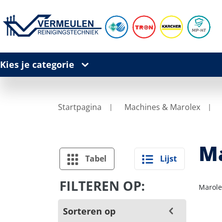
Kies je categorie
Startpagina
Machines & Marolex
M
Tabel
Lijst
FILTEREN OP:
Marole
Sorteren op