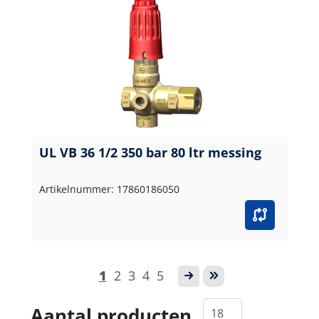
UL VB 36 1/2 350 bar 80 ltr messing
Artikelnummer: 17860186050
1
2
3
4
5
Aantal producten