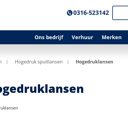
Ons bedrijf
Verhuur
Merken
n
Hogedruk spuitlansen
Hogedruklansen
ogedruklansen
uklansen