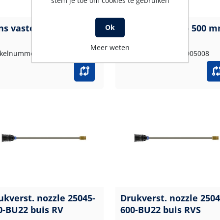
stem je toe om cookies te gebruiken
ns vaste iso 1700 RVS
Lans zonder iso 500 
Ok
RVS
Meer weten
ikelnummer: 070017009
Artikelnummer: 070005008
ukverst. nozzle 25045-
Drukverst. nozzle 2504
0-BU22 buis RV
600-BU22 buis RVS