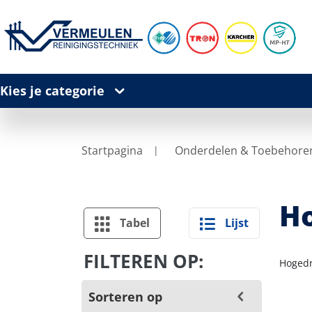
Kies je categorie
Startpagina
Onderdelen & Toebehore
H
Tabel
Lijst
FILTEREN OP:
Hogedr
Sorteren op