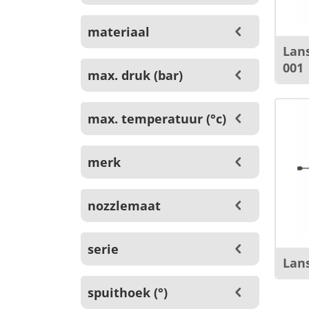
materiaal
Lans
001
max. druk (bar)
max. temperatuur (°c)
merk
nozzlemaat
serie
Lans
spuithoek (°)