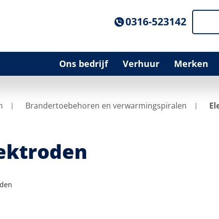
Ons bedrijf
Verhuur
Merken
n
Brandertoebehoren en verwarmingspiralen
El
ektroden
oden