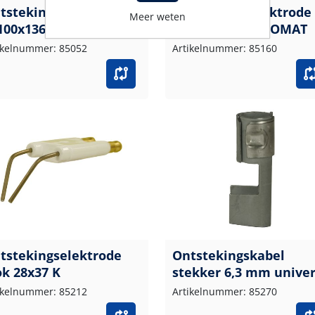
tstekingselektrode
Ontstekingselektrode
Meer weten
100x136x6,3 W
blok 25x40 "IDROMAT
ikelnummer: 85052
Artikelnummer: 85160
tstekingselektrode
Ontstekingskabel
ok 28x37 K
stekker 6,3 mm unive
ikelnummer: 85212
Artikelnummer: 85270