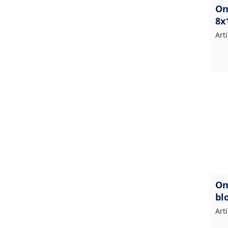
On
8x
Art
On
bl
Art