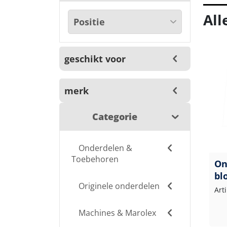
All
geschikt voor
merk
Categorie
Onderdelen &
Toebehoren
On
bl
Originele onderdelen
Art
Machines & Marolex