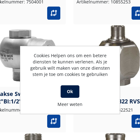
ikelnummer: 7504001
Artikelnummer: 10855253
Cookies Helpen ons om een betere
diensten te kunnen verlenen. Als je
gebruik wilt maken van onze diensten
stem je toe om cookies te gebruiken
Ok
akse Swivel
Haakse swivel
2"BI:1/2"BU 600 bar
1/2BI:1/2BU ST-322 RVS
Meer weten
S
LD
ikelnummer: 17826133000
Artikelnummer: 200322521