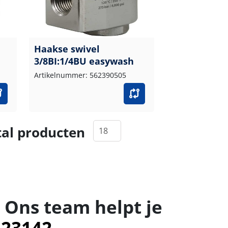
Haakse swivel
3/8BI:1/4BU easywash
Artikelnummer: 562390505
al producten
 Ons team helpt je
523142