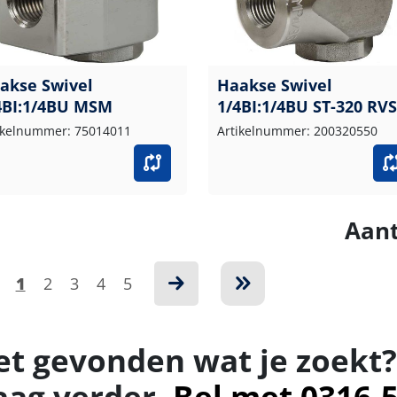
akse Swivel
Haakse Swivel
4BI:1/4BU MSM
1/4BI:1/4BU ST-320 RVS
ikelnummer: 75014011
Artikelnummer: 200320550
Aant
1
2
3
4
5
et gevonden wat je zoekt?
aag verder.
Bel met 0316-