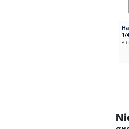
Ha
1/
Art
Ni
gr