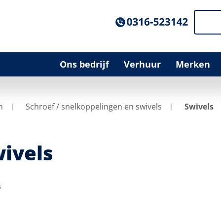
Ons bedrijf
Verhuur
Merken
n
Schroef / snelkoppelingen en swivels
Swivels
ivels
s