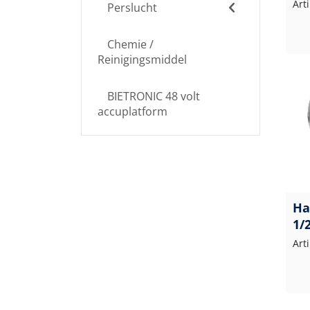
Art
Perslucht
Chemie /
Reinigingsmiddel
BIETRONIC 48 volt
accuplatform
Ha
1/
RV
Art