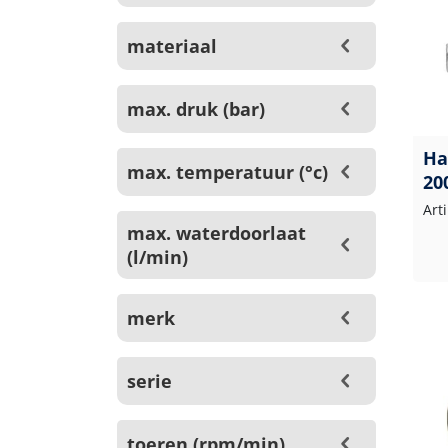
materiaal
max. druk (bar)
Ha
max. temperatuur (°c)
20
Art
max. waterdoorlaat
(l/min)
merk
serie
toeren (rpm/min)