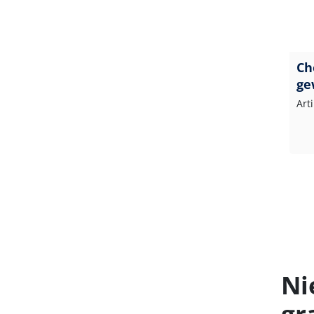
Ch
ge
Art
Ni
gr