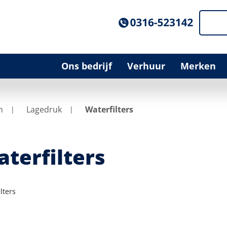
Ons bedrijf
Verhuur
Merken
n
Lagedruk
Waterfilters
terfilters
lters