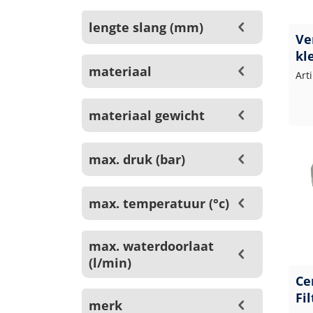
lengte slang (mm)
Ve
kl
materiaal
Art
materiaal gewicht
max. druk (bar)
max. temperatuur (°c)
max. waterdoorlaat
(l/min)
Ce
Fi
merk