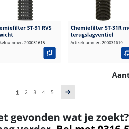
emiefilter ST-31 RVS
Chemiefilter ST-31R m
wicht
terugslagventiel
ikelnummer: 200031615
Artikelnummer: 200031610
Aant
1
2
3
4
5
et gevonden wat je zoekt?
aag verder.
Bel met 0316-