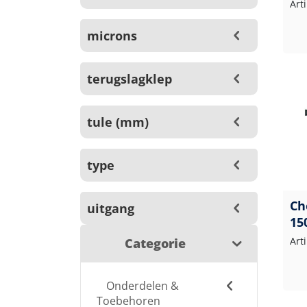
Art
microns
terugslagklep
tule (mm)
type
Ch
uitgang
15
Art
Categorie
Onderdelen &
Toebehoren