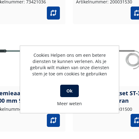
ikelnummer: 73421036
Artikelnummer: 200031530
Cookies Helpen ons om een betere
diensten te kunnen verlenen. Als je
gebruik wilt maken van onze diensten
stem je toe om cookies te gebruiken
Ok
emieaanzuigset ST-31-
Chemieaanzuigset ST-
00 mm 9x3 geel
1500mm 6x1,5 tran
Meer weten
ikelnummer: 200031520
Artikelnummer: 200031500