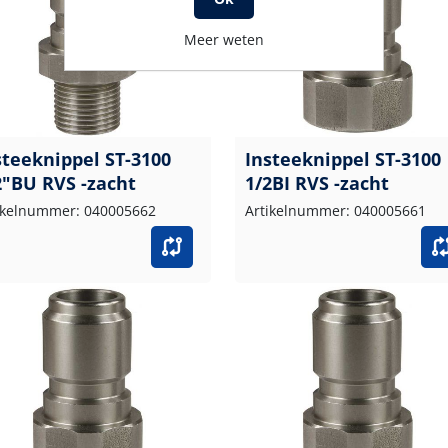
Meer weten
steeknippel ST-3100
Insteeknippel ST-3100
2"BU RVS -zacht
1/2BI RVS -zacht
ikelnummer: 040005662
Artikelnummer: 040005661