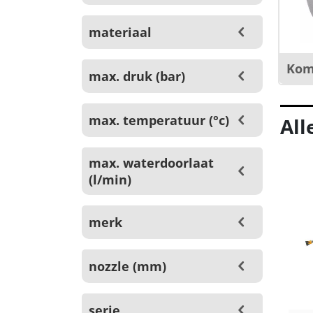
materiaal
Kom
max. druk (bar)
max. temperatuur (°c)
All
max. waterdoorlaat
(l/min)
merk
nozzle (mm)
serie