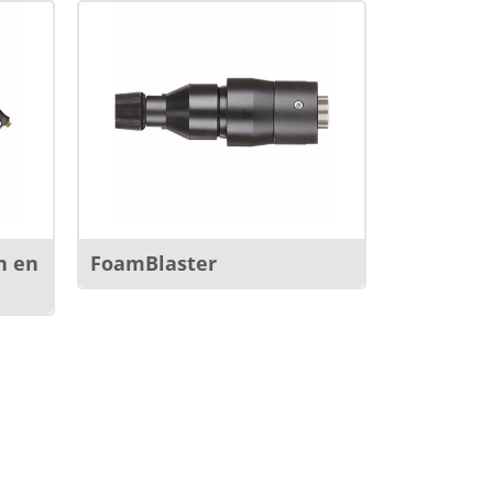
n en
FoamBlaster