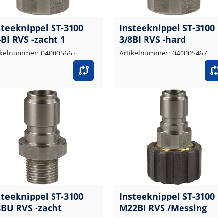
steeknippel ST-3100
Insteeknippel ST-3100
4BI RVS -zacht 1
3/8BI RVS -hard
ikelnummer: 040005665
Artikelnummer: 040005467
steeknippel ST-3100
Insteeknippel ST-3100
8BU RVS -zacht
M22BI RVS /Messing