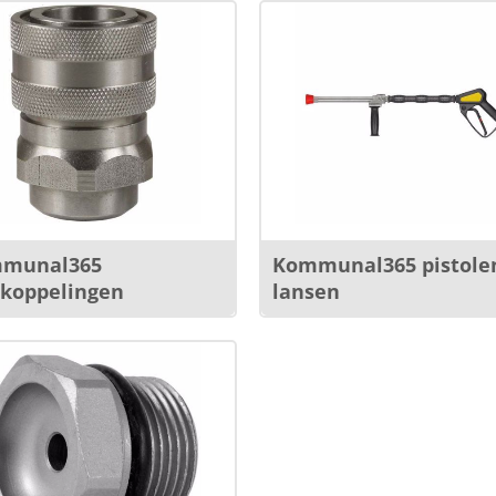
munal365
Kommunal365 pistole
lkoppelingen
lansen