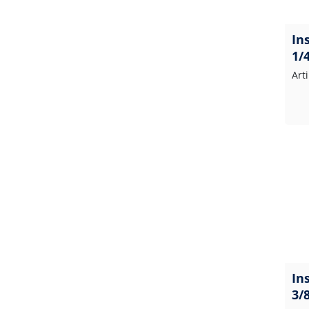
In
1/
Art
In
3/