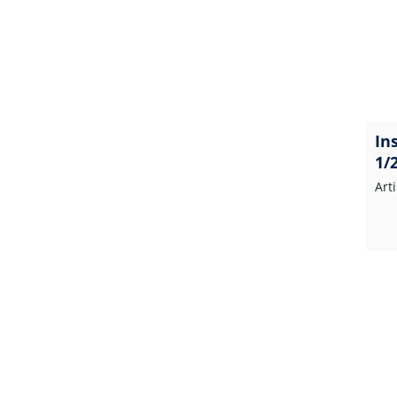
In
1/
Art