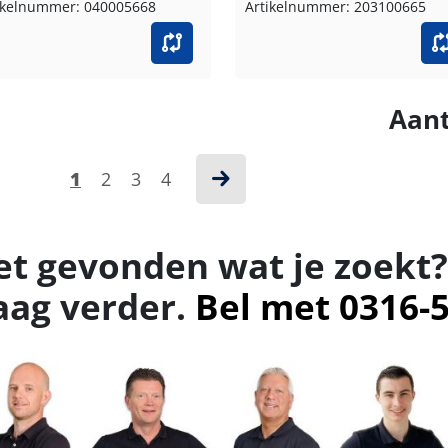
ikelnummer: 040005668
Artikelnummer: 203100665
Aant
1
2
3
4
et gevonden wat je zoekt?
aag verder.
Bel met 0316-