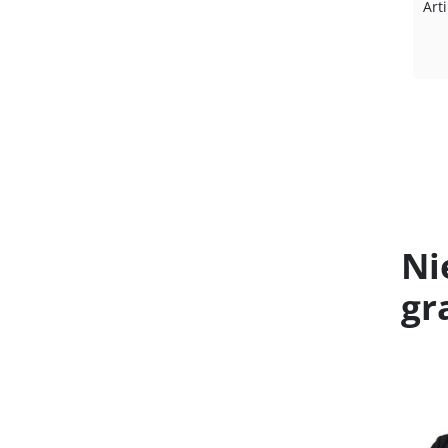
Art
Ni
gr