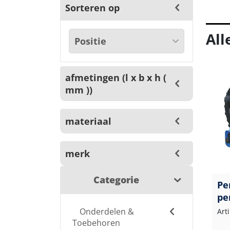
Sorteren op
All
afmetingen (l x b x h (
mm ))
materiaal
merk
Categorie
Pe
pe
Onderdelen &
Art
Toebehoren