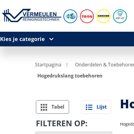
Kies je categorie
Startpagina
Onderdelen & Toebehore
Hogedrukslang toebehoren
Ho
Tabel
Lijst
FILTEREN OP:
Hogedr