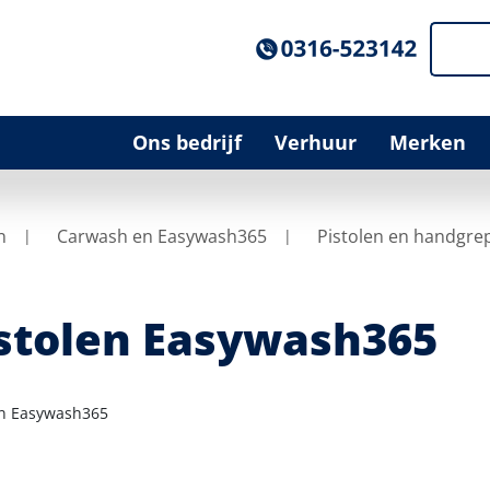
Ons bedrijf
Verhuur
Merken
n
Carwash en Easywash365
Pistolen en handgre
stolen Easywash365
en Easywash365