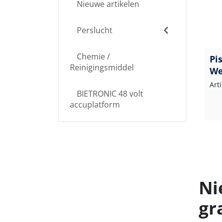
Nieuwe artikelen
Perslucht
Chemie /
Pi
Reinigingsmiddel
We
Art
BIETRONIC 48 volt
accuplatform
Ni
gr