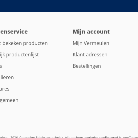
tenservice
Mijn account
t bekeken producten
Mijn Vermeulen
ijk productenlijst
Klant adressen
s
Bestellingen
lieren
ures
lgemeen
right ; 2026 Vermeulen Reinigingstechniek. Alle rechten voorbehouden
Powered by
nopComm