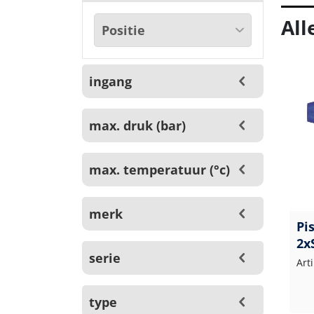
All
ingang
max. druk (bar)
max. temperatuur (°c)
merk
Pi
2x
serie
Art
type