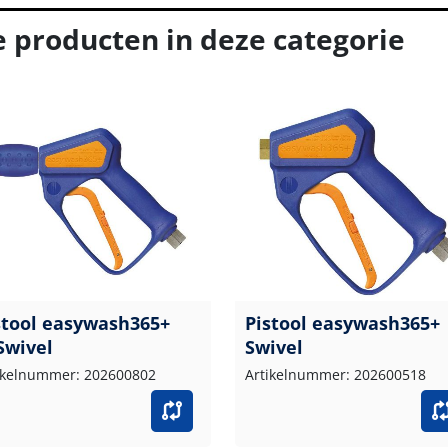
e producten in deze categorie
stool easywash365+
Pistool easywash365+
Swivel
Swivel
ikelnummer: 202600802
Artikelnummer: 202600518