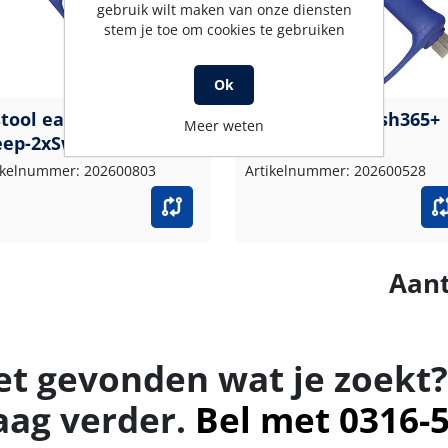
gebruik wilt maken van onze diensten
stem je toe om cookies te gebruiken
Ok
stool easywash365+
Pistool easywash365+
Meer weten
ep-2xSwivel
Weep-Swivel
ikelnummer: 202600803
Artikelnummer: 202600528
Aant
et gevonden wat je zoekt?
aag verder.
Bel met 0316-