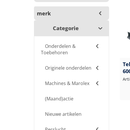
merk
Categorie
Onderdelen &
Toebehoren
Te
Originele onderdelen
60
Art
Machines & Marolex
(Maand)actie
Nieuwe artikelen
Perslucht