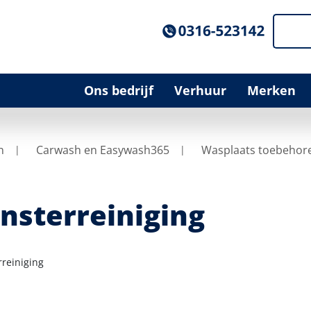
Ons bedrijf
Verhuur
Merken
n
Carwash en Easywash365
Wasplaats toebehor
nsterreiniging
rreiniging