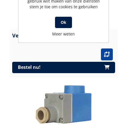
gebruik wilt maken van onze diensten
stem je toe om cookies te gebruiken
Ok
Meer weten
Verstuiver Danfoss 0,75-60 H
Bestel nu!