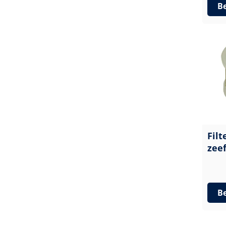
Be
Fil
zeef
Be