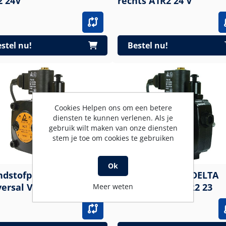
2 24V
rechts A1R2 24 V
stel nu!
Bestel nu!
Cookies Helpen ons om een betere
diensten te kunnen verlenen. Als je
gebruik wilt maken van onze diensten
stem je toe om cookies te gebruiken
Ok
ndstofpomp DELTA
Brandstofpomp DELTA
universal VU1 LR2 2
universal VU1 LR2 23
Meer weten