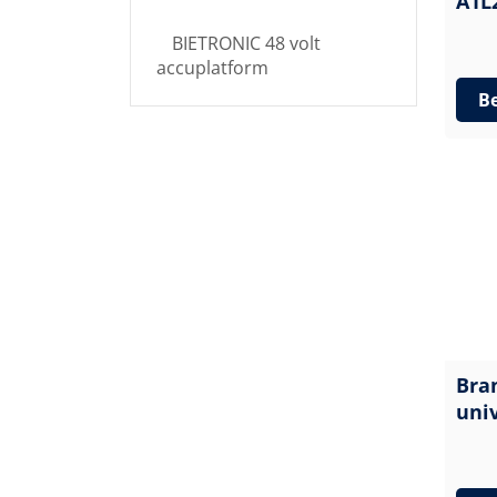
A1L
BIETRONIC 48 volt
accuplatform
Be
Bra