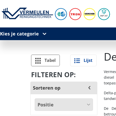
Kies je categorie
De
Tabel
Lijst
Vermeu
FILTEREN OP:
diesel
toepas
Sorteren op
Delta-
tandwi
De De
betrou