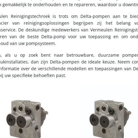
ok gemakkelijk te onderhouden en te repareren, waardoor u downt
len Reinigingstechniek is trots om Delta-pompen aan te bie
ncier van reinigingsoplossingen begrijpen zij het belang
nservice. De deskundige medewerkers van Vermeulen Reinigingste
eren van de beste Delta-pomp voor uw toepassing en om onder
houd van uw pompsysteem.
m, als u op zoek bent naar betrouwbare, duurzame pompen
ukinstallaties, dan zijn Delta-pompen de ideale keuze. Neem co
nformatie over de verschillende modellen en toepassingen van D
ij uw specifieke behoeften past.