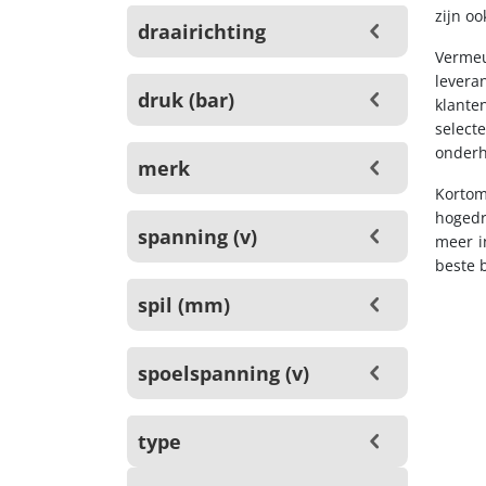
zijn o
draairichting
Vermeu
levera
druk (bar)
klante
select
onder
merk
Korto
hogedr
spanning (v)
meer i
beste b
spil (mm)
spoelspanning (v)
type