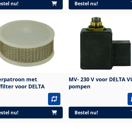
stel nu!
Bestel nu!
terpatroon met
MV- 230 V voor DELTA V
filter voor DELTA
pompen
stel nu!
Bestel nu!