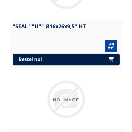
"SEAL ""U"" Ø16x26x9,5" HT
Bestel nu!