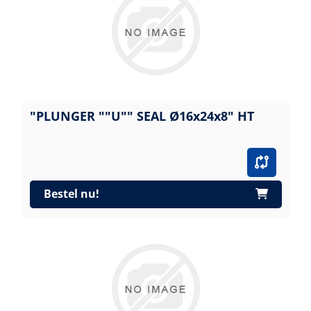
"PLUNGER ""U"" SEAL Ø16x24x8" HT
Bestel nu!