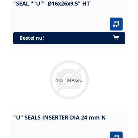
"SEAL ""U"" Ø16x26x9,5" HT
Bestel nu!
"U" SEALS INSERTER DIA 24 mm N