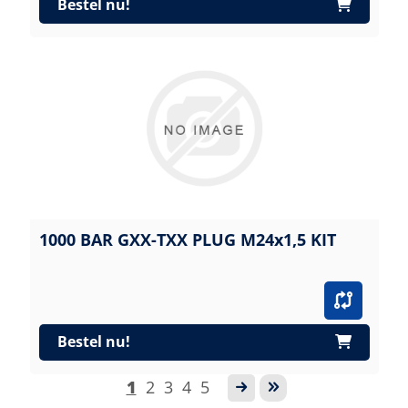
Bestel nu!
1000 BAR GXX-TXX PLUG M24x1,5 KIT
Bestel nu!
1
2
3
4
5