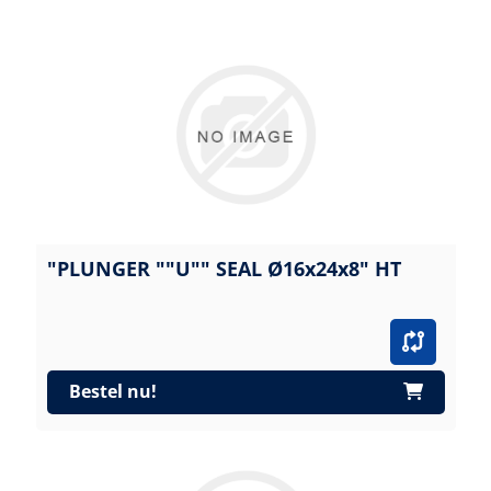
"PLUNGER ""U"" SEAL Ø16x24x8" HT
Bestel nu!