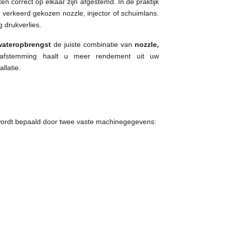
n correct op elkaar zijn afgestemd. In de praktijk
verkeerd gekozen nozzle, injector of schuimlans.
 drukverlies.
wateropbrengst
de juiste combinatie van
nozzle,
 afstemming haalt u meer rendement uit uw
llatie.
e wordt bepaald door twee vaste machinegegevens: