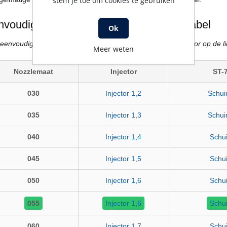
stem je toe om cookies te gebruiken
voudige injector en schuimlans keuzetabel
Ok
 eenvoudig de juiste injector met bijbehorende schuimlans door op de lin
Meer weten
Nozzlemaat
Injector
ST-
030
Injector 1,2
Schui
035
Injector 1,3
Schui
040
Injector 1,4
Schui
045
Injector 1,5
Schui
050
Injector 1,6
Schui
055
Injector 1,6
Schui
060
Injector 1,7
Schui