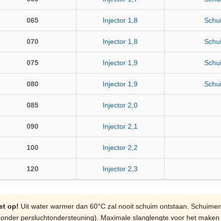
065
Injector 1,8
Schui
070
Injector 1,8
Schui
075
Injector 1,9
Schui
080
Injector 1,9
Schui
085
Injector 2,0
090
Injector 2,1
100
Injector 2,2
120
Injector 2,3
et op!
Uit water warmer dan 60°C zal nooit schuim ontstaan. Schuimen 
zonder persluchtondersteuning). Maximale slanglengte voor het maken 