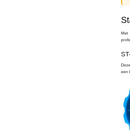
St
Met 
prof
ST
Deze
een k