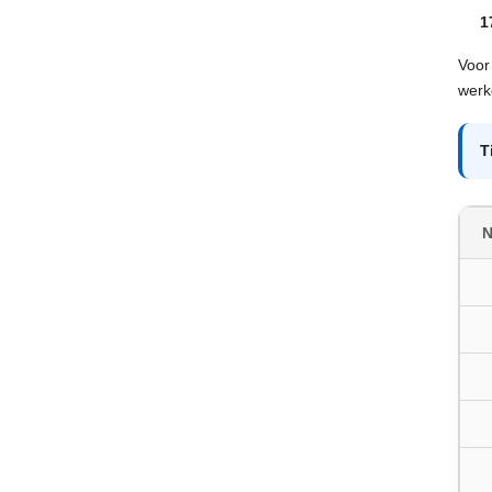
1
Voor
werkg
T
N