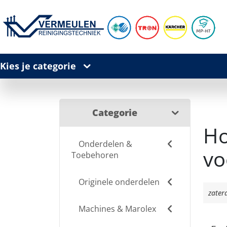
Kies je categorie
Categorie
Ho
Onderdelen &
vo
Toebehoren
Originele onderdelen
zater
Machines & Marolex