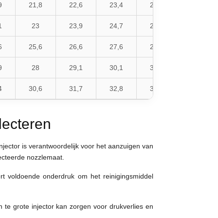
9
21,8
22,6
23,4
24,1
25,3
1
23
23,9
24,7
25,5
26,7
6
25,6
26,6
27,6
28,5
29,8
9
28
29,1
30,1
31,1
32,5
4
30,6
31,7
32,8
33,9
35,4
lecteren
njector is verantwoordelijk voor het aanzuigen van
ecteerde nozzlemaat.
vert voldoende onderdruk om het reinigingsmiddel
n te grote injector kan zorgen voor drukverlies en