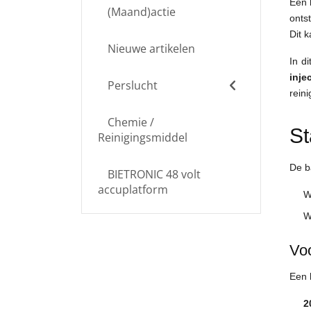
Een 
(Maand)actie
onts
Dit 
Nieuwe artikelen
In d
inj
Perslucht
reini
Chemie /
St
Reinigingsmiddel
De b
BIETRONIC 48 volt
accuplatform
W
W
Voo
Een 
2