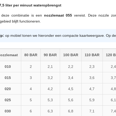
7,5 liter per minuut wateropbrengst
 deze combinatie is een
nozzlemaat 055
vereist. Deze nozzle zor
ebied blijft functioneren.
ip:
op mobiel tonen we hieronder een compacte kaartweergave. Op deskto
ozzlemaat
80 BAR
90 BAR
100 BAR
110 BAR
120 
010
2
2,1
2,2
2,3
2,4
015
3
3,2
3,4
3,6
3,7
020
4
4,2
4,5
4,7
4,8
025
5
5,3
5,6
5,9
6,1
030
6
6,3
6,8
7,1
7,4