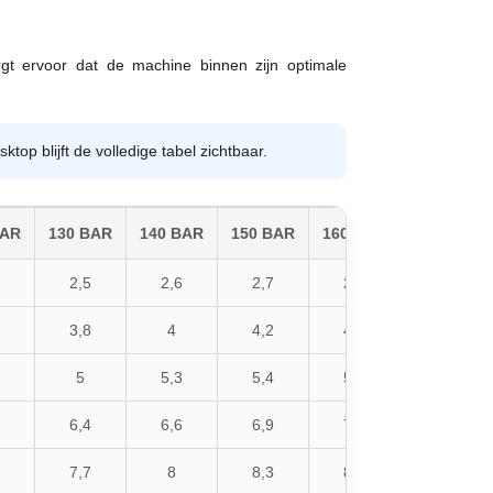
gt ervoor dat de machine binnen zijn optimale
p blijft de volledige tabel zichtbaar.
BAR
130 BAR
140 BAR
150 BAR
160 BAR
175 BAR
2,5
2,6
2,7
2,8
2,9
3,8
4
4,2
4,3
4,5
5
5,3
5,4
5,6
5,9
6,4
6,6
6,9
7,1
7,5
7,7
8
8,3
8,6
9