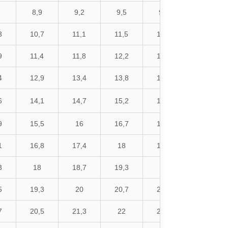
8,9
9,2
9,5
9,8
10,3
3
10,7
11,1
11,5
11,9
12,4
9
11,4
11,8
12,2
12,6
13,2
4
12,9
13,4
13,8
14,3
15
6
14,1
14,7
15,2
15,7
16,4
9
15,5
16
16,7
17,2
18
1
16,8
17,4
18
18,6
19,4
3
18
18,7
19,3
20
21
5
19,3
20
20,7
21,4
22,4
7
20,5
21,3
22
22,8
23,8