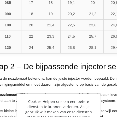
085
17
18
19,1
20
20,
090
18
19
20,2
21,2
22,
100
20
21,4
22,5
23,6
24,
110
22
23,3
24,5
25,7
26,
120
24
25,4
26,8
28,1
29,
ap 2 – De bijpassende injector se
a de nozzlemaat bekend is, kan de juiste injector worden bepaald. De i
reinigingsmiddel en moet daarom zijn afgestemd op basis van de gesel
ozzlemaat 055
hoort een
injector met maat 1,6
. Deze injector le
ct aan te zuigen, zonder verlies van druk of instabiliteit in het systeem.
Cookies Helpen ons om een betere
diensten te kunnen verlenen. Als je
te kleine injector resulteert in onvoldoende chemie-opname, terwijl ee
gebruik wilt maken van onze diensten
gelmatige schuimvorming. De juiste maat is daarom essentieel.