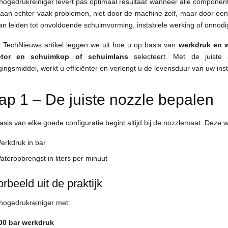
hogedrukreiniger levert pas optimaal resultaat wanneer alle componente
taan echter vaak problemen, niet door de machine zelf, maar door een 
kan leiden tot onvoldoende schuimvorming, instabiele werking of onnodig
it TechNieuws artikel leggen we uit hoe u op basis van
werkdruk en 
ector en schuimkop of schuimlans
selecteert. Met de juiste
gingsmiddel, werkt u efficiënter en verlengt u de levensduur van uw insta
ap 1 – De juiste nozzle bepalen
asis van elke goede configuratie begint altijd bij de nozzlemaat. Dez
erkdruk in bar
ateropbrengst in liters per minuut
rbeeld uit de praktijk
hogedrukreiniger met:
00 bar werkdruk