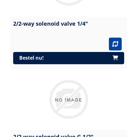
2/2-way solenoid valve 1/4"
Bestel nu!
2/2-way solenoid valve G 1/2"