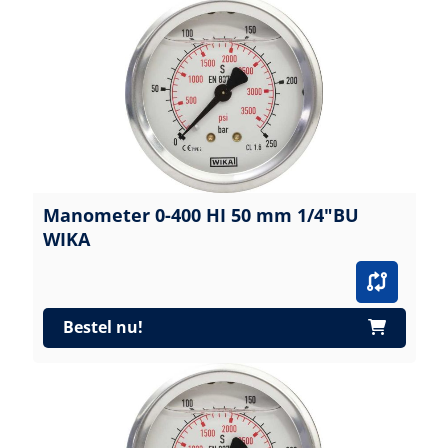
Manometer 0-400 HI 50 mm 1/4"BU
WIKA
Bestel nu!