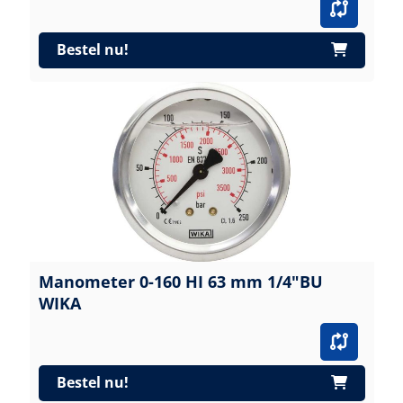
Bestel nu!
Manometer 0-160 HI 63 mm 1/4"BU
WIKA
Bestel nu!